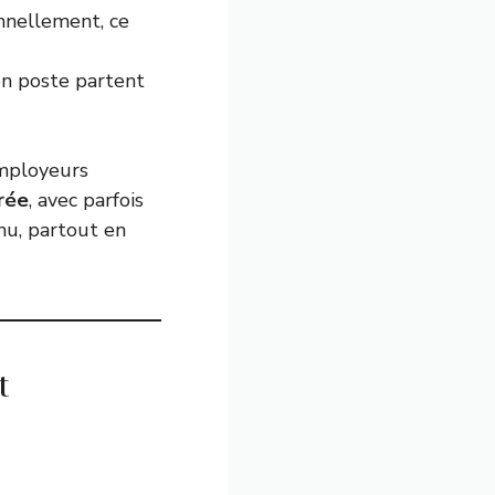
nnellement, ce
en poste partent
employeurs
rée
, avec parfois
nu, partout en
t