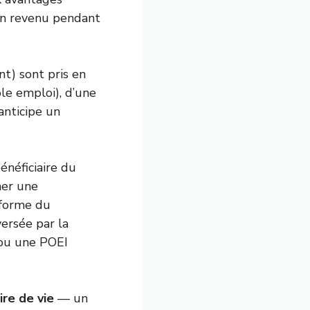
 un revenu pendant
t) sont pris en
ôle emploi), d’une
nticipe un
énéficiaire du
her une
 forme du
ersée par la
n ou une POEI
aire de vie
— un