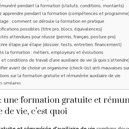
munéré pendant la formation (statuts, conditions, montants)
ez apprendre pendant la formation (compétences et programme
tage : comment se déroule la formation en pratique
fications possibles (titre pro, blocs, équivalences)
ités attendues pour réussir (permis, français, posture pro)
ire étape par étape (dossier, tests, entretien, financement)
s la formation : métiers, employeurs et évolutions
s et conditions de travail d’une auxiliaire de vie (à quoi s’attendre
ifier avant de choisir un organisme (check-list anti mauvaises su
ions sur la formation gratuite et rémunérée auxiliaire de vie
s similaires :
 : une formation gratuite et rému
e de vie, c’est quoi
atuite et rémunérée d’auxiliaire de vie
combine deux