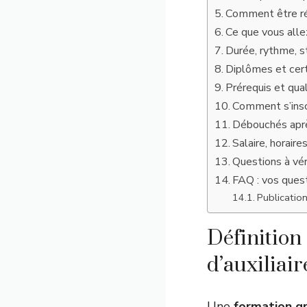
Comment être ré
Ce que vous all
Durée, rythme, s
Diplômes et certi
Prérequis et qual
Comment s’inscr
Débouchés aprè
Salaire, horaire
Questions à vér
FAQ : vos quest
Publication
Définition
d’auxiliair
Une
formation gr