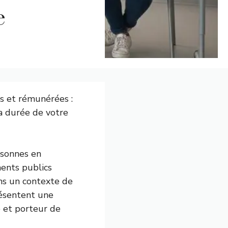
e
es et rémunérées :
a durée de votre
rsonnes en
ments publics
ans un contexte de
résentent une
e et porteur de