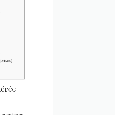
)
)
rprises)
nérée
 avantages